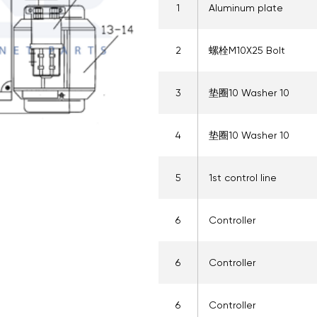
1
Aluminum plate
2
螺栓M10X25 Bolt
3
垫圈10 Washer 10
4
垫圈10 Washer 10
5
1st control line
6
Controller
6
Controller
6
Controller