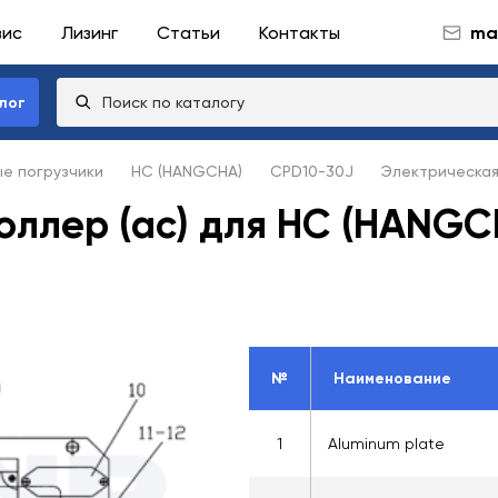
вис
Лизинг
Статьи
Контакты
mai
лог
ые погрузчики
HC (HANGCHA)
CPD10-30J
Электрическая
оллер (ac) для HC (HANG
№
Наименование
1
Aluminum plate