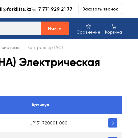
l@forklifts.kz
7 771 929 21 77
Заказать звонок
Найти
Сравнение
Корзина
 система
Контроллер (AC)
CHA) Электрическая
Артикул
JP151-720001-000