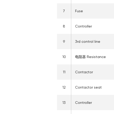
7
Fuse
8
Controller
9
3rd control line
10
电阻器 Resistance
11
Contactor
12
Contactor seat
13
Controller