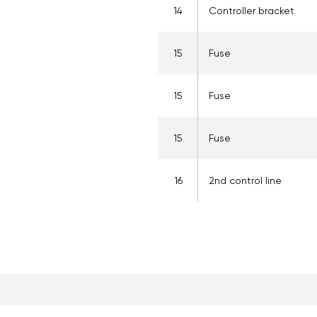
14
Controller bracket
15
Fuse
15
Fuse
15
Fuse
16
2nd control line