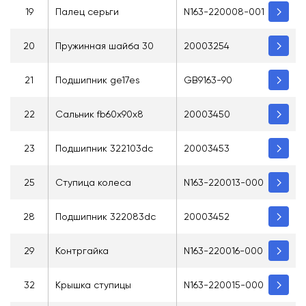
19
Палец серьги
N163-220008-001
20
Пружинная шайба 30
20003254
21
Подшипник ge17es
GB9163-90
22
Сальник fb60x90x8
20003450
23
Подшипник 322103dc
20003453
25
Ступица колеса
N163-220013-000
28
Подшипник 322083dc
20003452
29
Контргайка
N163-220016-000
32
Крышка ступицы
N163-220015-000