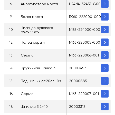
6
Амортизатора моста
H24N4-32451-G00
9
Балка моста
R960-222000-000
Цилиндр рулевого
10
N163-224000-000
механизма
12
Палец серьги
N163-220005-000
13
Серьга
N163-220006-001
14
Пружинная шайба 35
20003457
15
Подшипник ge20es-2rs
20000885
16
Серьга
N163-220007-001
18
Шпилька 3.2x40
20003313