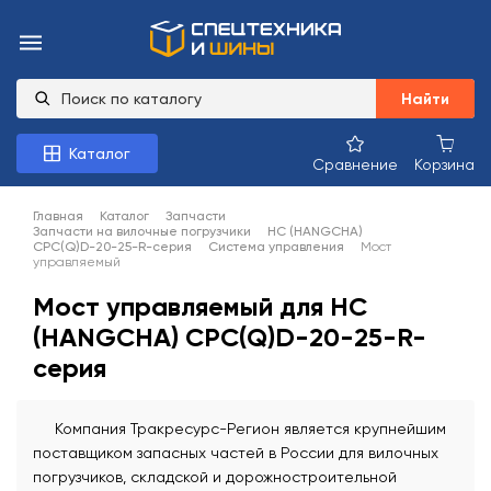
Найти
Каталог
Сравнение
Корзина
Главная
Каталог
Запчасти
Запчасти на вилочные погрузчики
HC (HANGCHA)
CPC(Q)D-20-25-R-серия
Система управления
Мост
управляемый
Мост управляемый для HC
(HANGCHA) CPC(Q)D-20-25-R-
серия
Компания Тракресурс-Регион является крупнейшим
поставщиком запасных частей в России для вилочных
погрузчиков, складской и дорожностроительной