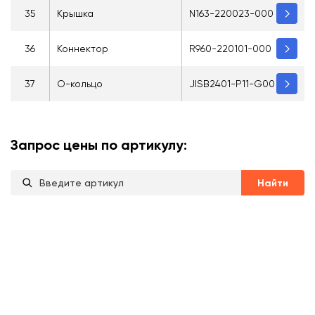
35
Крышка
N163-220023-000
36
Коннектор
R960-220101-000
37
О-кольцо
JISB2401-P11-G00
Запрос цены по артикулу:
Найти