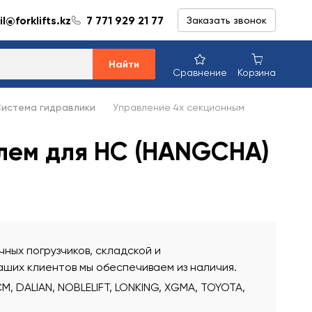
l@forklifts.kz
7 771 929 21 77
Заказать звонок
Найти
Сравнение
Корзина
истема гидравлики
Управление 4х секционным
лем для HC (HANGCHA)
ных погрузчиков, складской и
аших клиентов мы обеспечиваем из наличия.
, DALIAN, NOBLELIFT, LONKING, XGMA, TOYOTA,