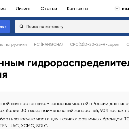
вис
Лизинг
Статьи
Контакты
mai
лог
ые погрузчики
HC (HANGCHA)
CPC(Q)D-20-25-R-серия
С
онным гидрораспределите
ия
нейшим поставщиком запасных частей в России для вилоч
х более 30 тысяч наименований запчастей, 90% заявок н
ать запасные части для техники различных брендов: TCM
 TFN, JAC, XCMG, SDLG.