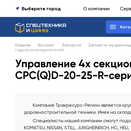
Выберите город
О компании
Сер
Ката
Главная
Каталог
Запчасти
Запчасти на вилочн
гидрораспределителем
Управление 4х секци
CPC(Q)D-20-25-R-сер
Компания Тракресурс-Регион является круп
дорожностроительной техники. Имея на склада
Специалисты нашей компании смогут подобр
KOMATSU, NISSAN, STILL, JUNGHEINRICH, HC, HELI,