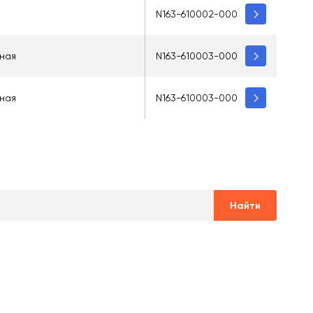
N163-610002-000
ьная
N163-610003-000
ьная
N163-610003-000
Найти