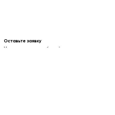
Оставьте заявку
Мы свяжемся с вами в ближайшее время и
проконсультируем.