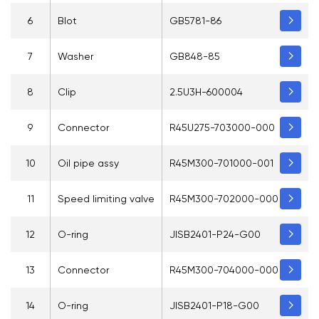
6
Blot
GB5781-86
7
Washer
GB848-85
8
Clip
2.5U3H-600004
9
Connector
R45U275-703000-000
10
Oil pipe assy
R45M300-701000-001
11
Speed limiting valve
R45M300-702000-000
12
O-ring
JISB2401-P24-G00
13
Connector
R45M300-704000-000
14
O-ring
JISB2401-P18-G00