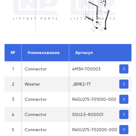
№
Наименование
Артикул
1
Connector
4M3H-700003
2
Washer
JB982-77
3
Connector
R45U275-701000-000
4
Connector
50U2.5-800001
5
Connector
R45U275-702000-000